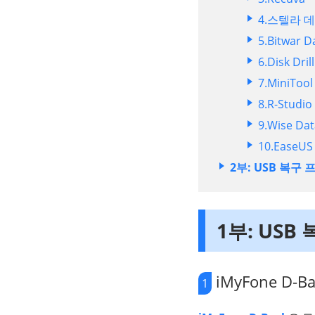
4.스텔라 
5.Bitwar D
6.Disk Drill
7.MiniTool
8.R-Studio
9.Wise Dat
10.EaseUS
2부: USB 복
1부: USB
iMyFone D-Ba
1