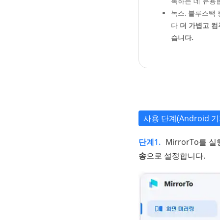
록하는 데 유용
녹스, 블루스택
다
더 가볍고 컴
습니다.
사용 단계(Android 
단계1.
MirrorTo를
송
으로 설정합니다.