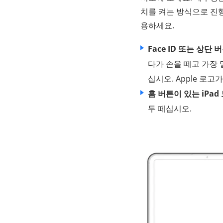
치를 켜는 방식으로 진행
용하세요.
Face ID 또는 상단 버
다가 손을 떼고 가장 
십시오. Apple 로
홈 버튼이 있는 iPad
두 떼십시오.