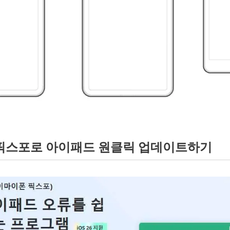
 픽스포로 아이패드 원클릭 업데이트하기