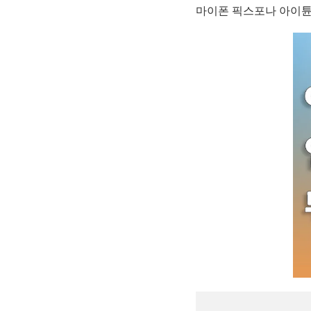
마이폰 픽스포나 아이튠