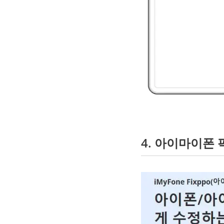
4. 아이마이폰