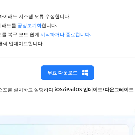
아이패드 시스템 오류 수정합니다.
아이패드를
공장초기화
합니다.
드를 복구 모드 쉽게
시작하거나 종료합니다.
를 원클릭 업데이트합니다.
무료 다운로드
스포를 설치하고 실행하여
iOS/iPadOS 업데이트/다운그레이드 