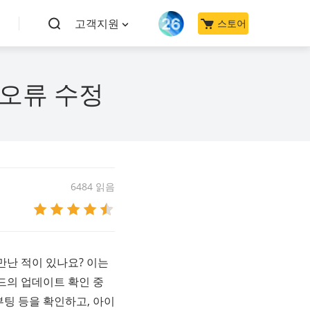
고객지원
스토어
 오류 수정
6484 읽음
만난 적이 있나요? 이는
드의 업데이트 확인 중
부팅 등을 확인하고, 아이