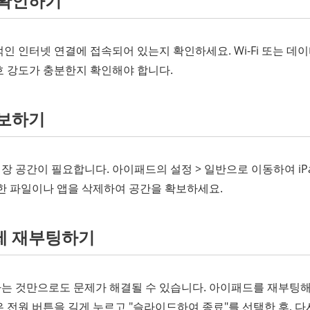
 확인하기
인 인터넷 연결에 접속되어 있는지 확인하세요. Wi-Fi 또는 데
호 강도가 충분한지 확인해야 합니다.
확보하기
 공간이 필요합니다. 아이패드의 설정 > 일반으로 이동하여 iP
요한 파일이나 앱을 삭제하여 공간을 확보하세요.
강제 재부팅하기
는 것만으로도 문제가 해결될 수 있습니다. 아이패드를 재부팅
 전원 버튼을 길게 누르고 "슬라이드하여 종료"를 선택한 후, 다