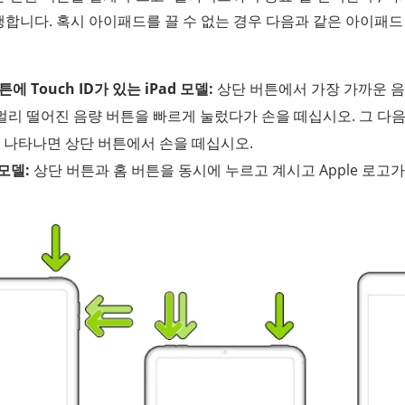
합니다. 혹시 아이패드를 끌 수 없는 경우 다음과 같은 아이패드
튼에 Touch ID가 있는 iPad 모델:
상단 버튼에서 가장 가까운 음
멀리 떨어진 음량 버튼을 빠르게 눌렀다가 손을 떼십시오. 그 다음
고가 나타나면 상단 버튼에서 손을 떼십시오.
 모델:
상단 버튼과 홈 버튼을 동시에 누르고 계시고 Apple 로고