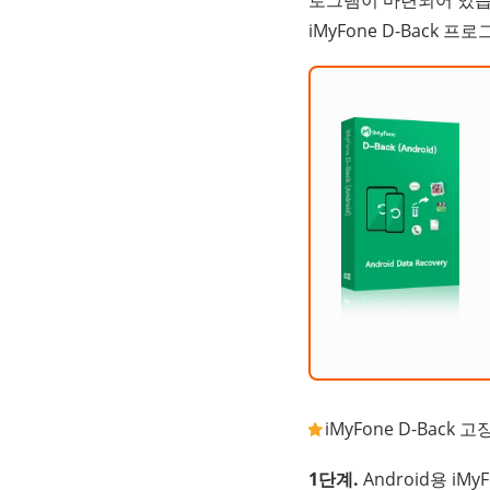
iMyFone D-Bac
iMyFone D-Bac
1단계.
Android용 i