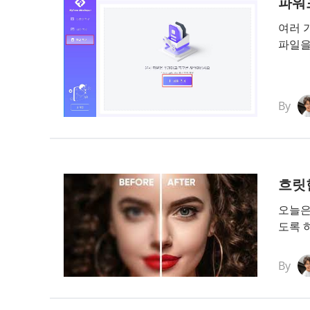
파워
여러 
파일을
By
흐릿
오늘은
도록 
By