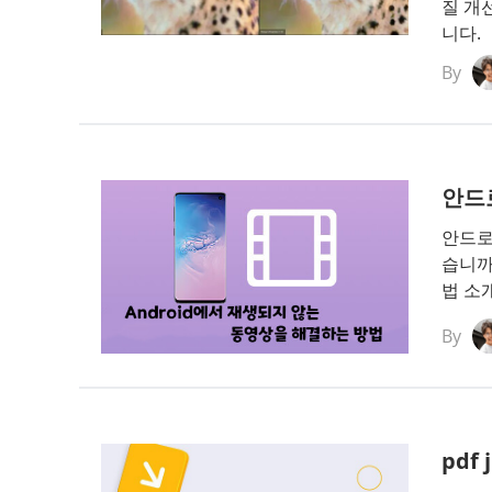
질 개
니다.
By
안드
안드로
습니까
법 소
By
pdf