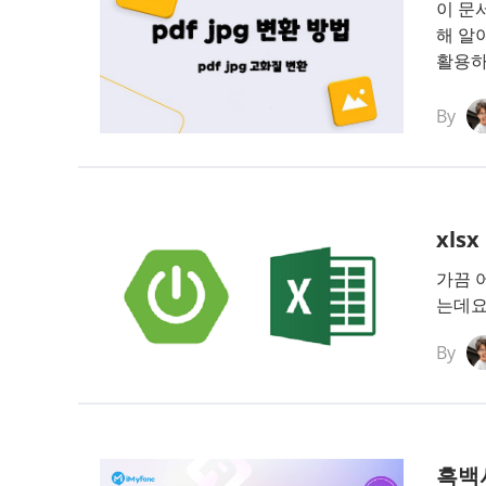
이 문
해 알
활용하
By
xls
가끔 
는데요
By
흑백