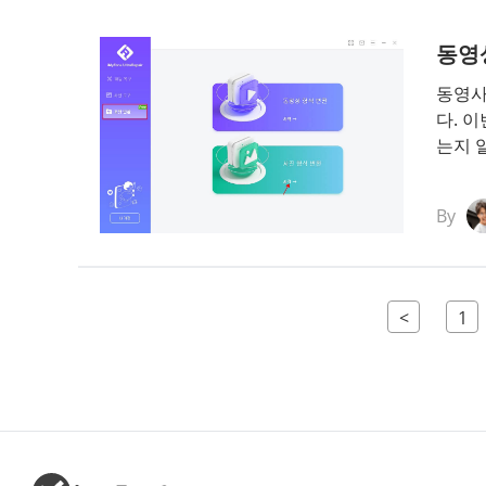
동영
동영사
다. 
는지 
By
<
1