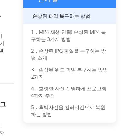
애플 기기 솔루션
트
손상된 파일 북구하는 방법
데이터 복구
멀티이디어 도구 및 팁들
1．MP4 재생 안됨! 손상된 MP4 복
이
구하는 3가지 방법
하기
GPS 변경 & 미러링 팁들
알
2．손상된 JPG 파일을 복구하는 방
법 소개
AI 관련 팁
3．손상된 워드 파일 복구하는 방법
2가지
4．흐릿한 사진 선명하게 프로그램
4가지 추천
로그
5．흑백사진을 컬러사진으로 복원
하는 방법
이
 화