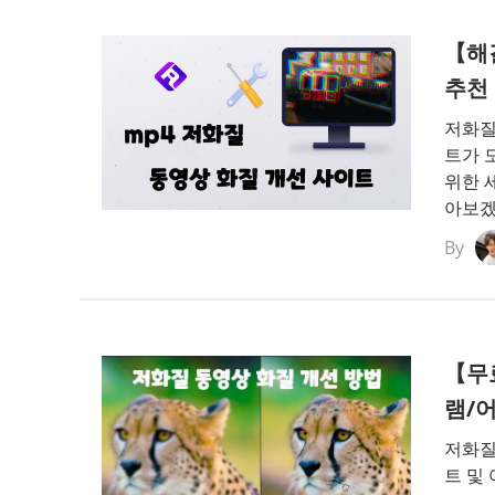
【해
추천
저화질
트가 
위한 
아보겠
By
【무
램/
저화질
트 및