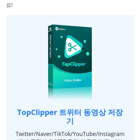
요!
TopClipper 트위터 동영상 저장
기
Twitter/Naver/TikTok/YouTube/Instagram