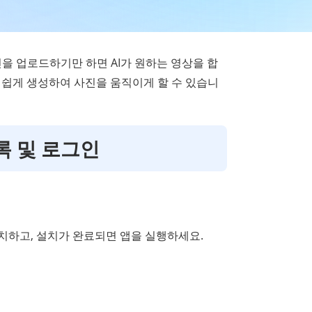
 정의하여 영상 효과를 더욱 실감나게 만들 수