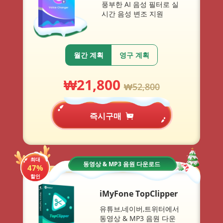
풍부한 AI 음성 필터로 실
시간 음성 변조 지원
월간 계획
영구 계획
₩
21,800
₩
52,800
즉시구매
최대
동영상 & MP3 음원 다운로드
47%
할인
iMyFone TopClipper
유튜브,네이버,트위터에서
동영상 & MP3 음원 다운