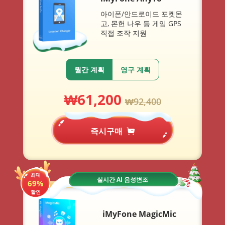
아이폰/안드로이드 포켓몬
고, 몬헌 나우 등 게임 GPS
직접 조작 지원
월간 계획
영구 계획
₩
61,200
₩
92,400
즉시구매
최대
실시간 AI 음성변조
69%
할인
iMyFone MagicMic