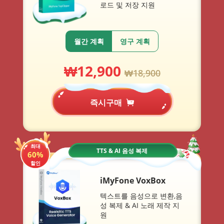
로드 및 저장 지원
월간 계획
영구 계획
₩
12,900
₩
18,900
즉시구매
최대
TTS & AI 음성 복제
60%
할인
iMyFone VoxBox
텍스트를 음성으로 변환,음
성 복제 & AI 노래 제작 지
원