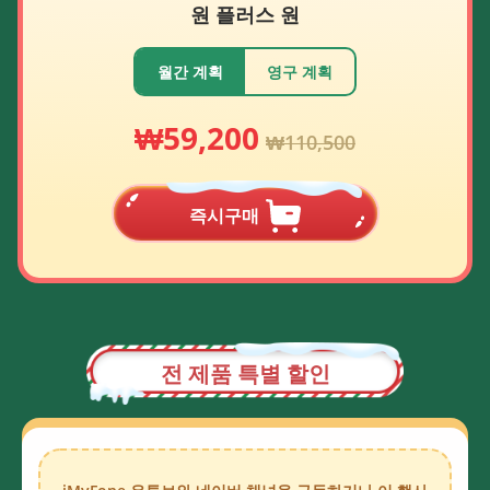
원 플러스 원
월간 계획
영구 계획
₩59,200
₩110,500
즉시구매
전 제품 특별 할인