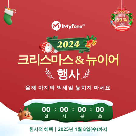
최대
69％
OFF
크리스마스 & 뉴이어
행사
올해 마지막 빅세일 놓치지 마세요
00
00
00
00
일
시
분
초
한시적 혜택 | 2025년 1월 8일(수)까지